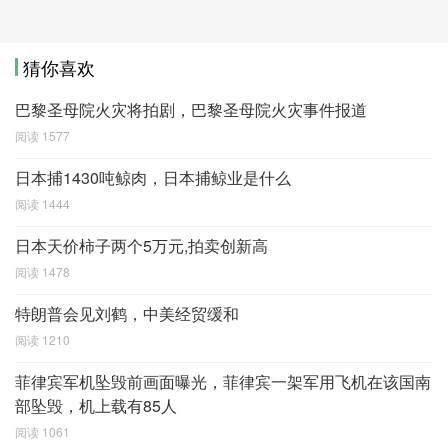
猜你喜欢
巴黎圣母院火灾将拍剧，巴黎圣母院火灾事件报道
阅读 1577
日本捕1430吨鲸肉，日本捕鲸业是什么
阅读 1444
日本天价柿子两个5万元,拍卖创新高
阅读 1478
特朗普会见刘鹤，中美经贸缓和
阅读 1210
菲律宾军机坠毁前画面曝光，菲律宾一架军用飞机在该国南
部坠毁，机上载有85人
阅读 1061