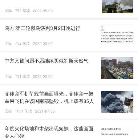
国际
754 阅读
2022-05-02
乌方:第二轮俄乌谈判3月2日晚进行
国际
752 阅读
2022-03-02
中方又被问愿不愿继续买俄罗斯天然气
国际
791 阅读
2022-03-02
菲律宾军机坠毁前画面曝光，菲律宾一架
军用飞机在该国南部坠毁，机上载有85人
国际
1061 阅读
2021-07-05
印度火化场地和木柴出现短缺，这些画面
令人心碎