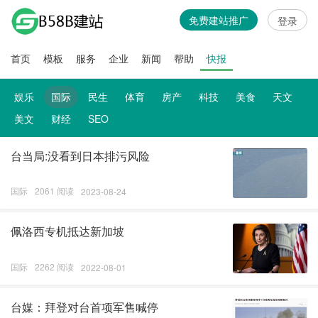
免费建站推广
登录
首页
模板
服务
企业
新闻
帮助
快报
娱乐
国际
民生
体育
房产
科技
美食
天文
美文
财经
SEO
台当局:没看到日本排污风险
国际
2061 阅读
2023-08-24
佩洛西专机抵达新加坡
国际
2262 阅读
2022-08-01
台媒：拜登对台首项军售喊停