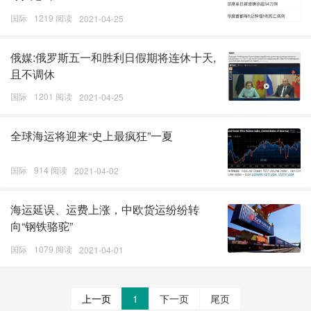
国际
1219 阅读
2021-04-25
俄媒:俄罗斯五一和胜利日假期将连休十天,
且不调休
国际
1201 阅读
2021-04-25
全球海运将迎来“史上最疯狂”一夏
国际
914 阅读
2021-04-02
海运延误、运费上涨，中欧货运纷纷转
向“钢铁骆驼”
国际
1079 阅读
2021-04-01
上一页
1
下一页
尾页