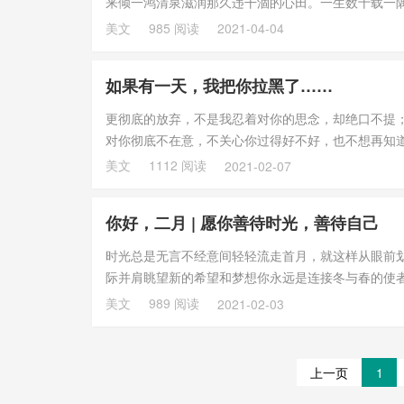
来倾一鸿清泉滋润那久违干涸的心田。一生数十载一
静谧的夜晚时...
美文
985 阅读
2021-04-04
如果有一天，我把你拉黑了……
更彻底的放弃，不是我忍着对你的思念，却绝口不提
对你彻底不在意，不关心你过得好不好，也不想再知
讶，她只是真...
美文
1112 阅读
2021-02-07
你好，二月 | 愿你善待时光，善待自己
时光总是无言不经意间轻轻流走首月，就这样从眼前
际并肩眺望新的希望和梦想你永远是连接冬与春的使
子在航程中迈...
美文
989 阅读
2021-02-03
上一页
1