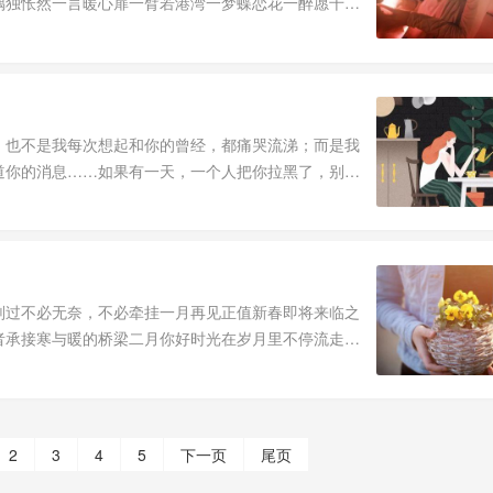
隅独怅然一言暖心扉一臂若港湾一梦蝶恋花一醉愿千年
；也不是我每次想起和你的曾经，都痛哭流涕；而是我
道你的消息……如果有一天，一个人把你拉黑了，别惊
划过不必无奈，不必牵挂一月再见正值新春即将来临之
者承接寒与暖的桥梁二月你好时光在岁月里不停流走日
2
3
4
5
下一页
尾页