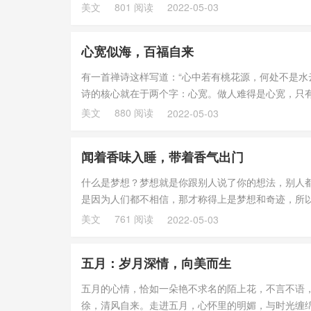
生千丝万缕...
美文
801 阅读
2022-05-03
心宽似海，百福自来
有一首禅诗这样写道：“心中若有桃花源，何处不是水云间
诗的核心就在于两个字：心宽。做人难得是心宽，只
路...
美文
880 阅读
2022-05-03
闻着香味入睡，带着香气出门
什么是梦想？梦想就是你跟别人说了你的想法，别人
是因为人们都不相信，那才称得上是梦想和奇迹，所
只有丰富的活...
美文
761 阅读
2022-05-03
五月：岁月深情，向美而生
五月的心情，恰如一朵艳不求名的陌上花，不言不语
徐，清风自来。走进五月，心怀里的明媚，与时光缠