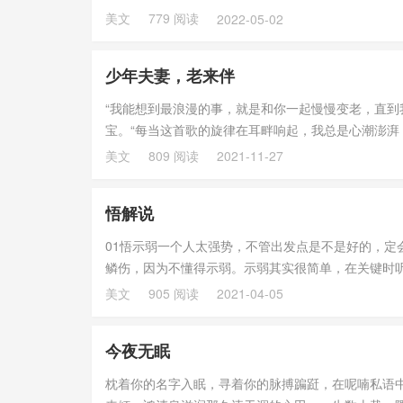
氲在心头；行...
美文
779 阅读
2022-05-02
少年夫妻，老来伴
“我能想到最浪漫的事，就是和你一起慢慢变老，直
宝。“每当这首歌的旋律在耳畔响起，我总是心潮澎
奏，不由自主地...
美文
809 阅读
2021-11-27
悟解说
01悟示弱一个人太强势，不管出发点是不是好的，定
鳞伤，因为不懂得示弱。示弱其实很简单，在关键时
安全感。示...
美文
905 阅读
2021-04-05
今夜无眠
枕着你的名字入眠，寻着你的脉搏蹁跹，在呢喃私语