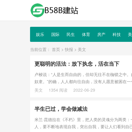
娱乐
国际
民生
体育
房产
科技
美
当前位置：
首页
>
快报
>
美文
更聪明的活法：放下执念，活在当下
卢梭说：“人是生而自由的，但却无往不在枷锁之中
奴隶。”的确，人人都向往自由，没有人愿意被困在
的往往不是别...
美文
1354 阅读
2022-06-29
半生已过，学会做减法
米兰·昆德拉在《不朽》里，把人类的灵魂分为两类：
人，要不断地表现自我，突出自我，要让人们看到自