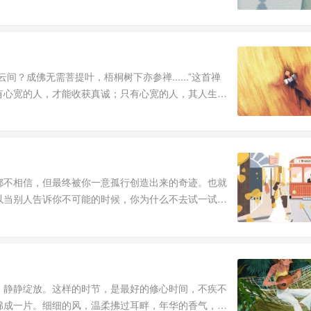
？成佛无需菩提叶，梧桐树下亦参禅......”这首禅
有心宽的人，才能收获真诚；只有心宽的人，其人生之
都不相信，但最终被你一意孤行创造出来的奇迹。也就
以当别人告诉你不可能的时候，你为什么不去试一试？
，静静绽放。这样的时节，是最好的修心时间，不疾不
绵成一片。细细的风，温柔拂过耳畔，年华的香气，氤