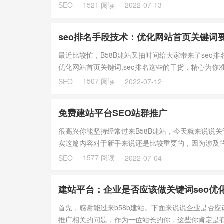
你的竞争对...
1521 阅读
SEO
2022-07-13
seo排名手段技术：优化网站首页关键词
最近比较忙，B58B建站又抽时间给大家带来了seo
优化网站首页关键词,seo排名这些的干货，精心为
知...
1507 阅读
SEO
2022-07-12
免费建站平台SEO站群推广
很高兴你能坚持经常过来B58B建站，今天就来说说
实这篇内容对于新手来说还是比较重要的，因为涉及
什么是有...
1577 阅读
SEO
2022-07-04
建站平台：企业是否应该做关键词seo优
首先，感谢能过来b58b建站。下面来说说企业是否应该
推广相关的问题，作为一位站长的你，这些你肯定是