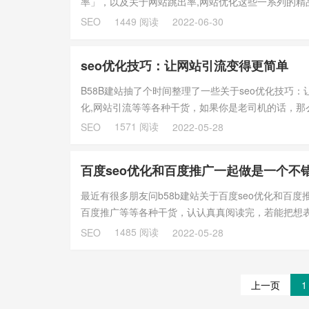
率」，以及关于网站跳出率,网站优化这些一系列的精
能有一定的...
1449 阅读
SEO
2022-06-30
seo优化技巧：让网站引流变得更简单
B58B建站抽了个时间整理了一些关于seo优化技巧：
化,网站引流等等各种干货，如果你是老司机的话，那
就...
1571 阅读
SEO
2022-05-28
百度seo优化和百度推广一起做是一个不
最近有很多朋友问b58b建站关于百度seo优化和百度
百度推广等等各种干货，认认真真阅读完，若能把想
要...
1485 阅读
SEO
2022-05-28
上一页
1